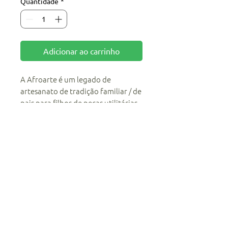
Quantidade
*
Adicionar ao carrinho
A Afroarte é um legado de
artesanato de tradição familiar / de
pais para filhos de peças utilitárias
e decorativas. Hoje se tornaram
peças com alguns toques
contemporâneos : Peças de arte
sacra e de matrizes africanas.
Aceitamos encomendas e oficinas
em Quilombos, Sítios e fazendas
que tenha as matérias primas...
palhas milho , bananeira ,coco,
palmiteiro e Taboa / tabua.